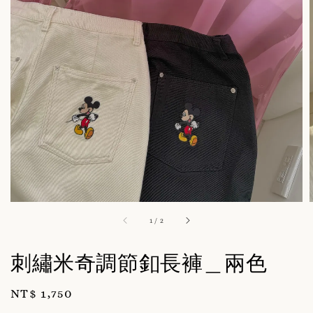
1
/
2
刺繡米奇調節釦長褲＿兩色
Regular
NT$ 1,750
price