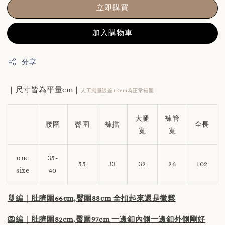
立即購買
加入購物車
分享
｜尺寸皆為平量cm｜
人工測量誤差1-2cm為正常範圍
大腿
褲管
腰圍
臀圍
褲擋
全長
寬
寬
one
35-
55
33
32
26
102
size
40
🐰編｜肚臍圍66cm,臀圍88cm 全扣起來還是微鬆
🦁編｜肚臍圍82cm,臀圍97cm 一邊釦內側一邊釦外側剛好