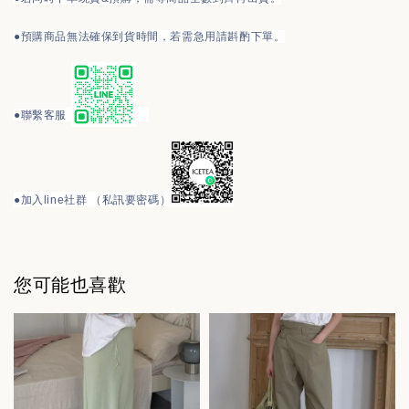
●預購商品無法確保到貨時間，若需急用請斟酌下單。
●
聯繫客服
●
加入line社群 （私訊要密碼）
您可能也喜歡