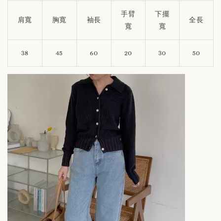
手臂
下擺
肩寬
胸寬
袖長
全長
寬
寬
38
45
60
20
30
50