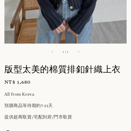
1
/
1
版型太美的棉質排釦針織上衣
Regular
NT$ 1,680
price
All from Korea
預購商品等待期約7-21天
提供超商取貨/宅配到府/門市取貨