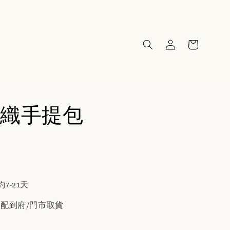
織手提包
7-21天
宅配到府/門市取貨