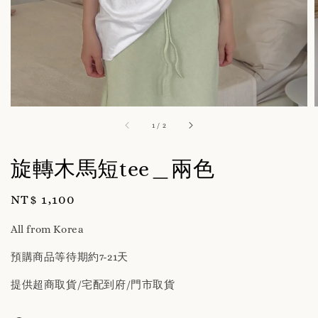
1
/
2
旋轉木馬短tee＿兩色
Regular
NT$ 1,100
price
All from Korea
預購商品等待期約7-21天
提供超商取貨/宅配到府/門市取貨