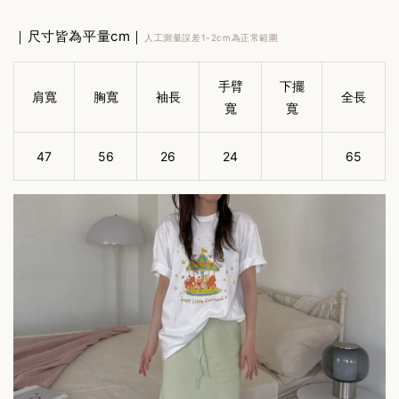
｜尺寸皆為平量cm｜
人工測量誤差1-2cm為正常範圍
手臂
下擺
肩寬
胸寬
袖長
全長
寬
寬
47
56
26
24
65