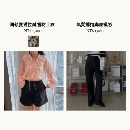
圓領微透拉鏈雪紡上衣
氣質排扣綁腰襯衫
NT$ 1,300
Regular
NT$ 1,580
Regular
price
price