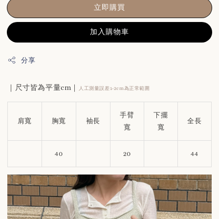
立即購買
加入購物車
分享
｜尺寸皆為平量cm｜
人工測量誤差1-2cm為正常範圍
手臂
下擺
肩寬
胸寬
袖長
全長
寬
寬
40
20
44