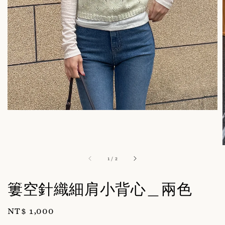
1
/
2
簍空針織細肩小背心＿兩色
Regular
NT$ 1,000
price