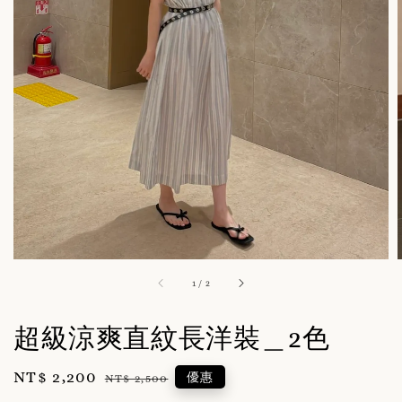
1
/
2
超級涼爽直紋長洋裝＿2色
Sale
NT$ 2,200
Regular
優惠
NT$ 2,500
price
price