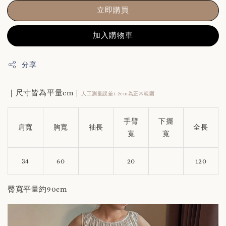
立即購買
加入購物車
分享
｜尺寸皆為平量cm｜
人工測量誤差1-2cm為正常範圍
手臂
下擺
肩寬
胸寬
袖長
全長
寬
寬
34
60
20
120
臀寬平量約90cm