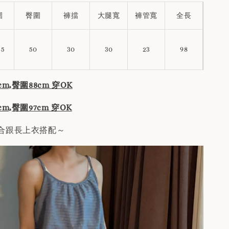
圍
臀圍
褲擋
大腿寬
褲管寬
全長
45
50
30
30
23
98
m,臀圍88cm 穿OK
m,臀圍97cm 穿OK
合跟長上衣搭配～