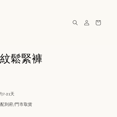
紋鬆緊褲
7-21天
宅配到府/門市取貨