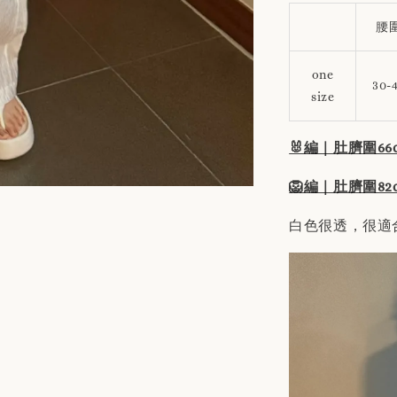
腰
one
30-
size
🐰編｜肚臍圍66c
🦁編｜肚臍圍82c
白色很透，很適