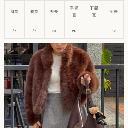
手臂
下擺
肩寬
胸寬
袖長
全長
寬
寬
37
37
65
20
62