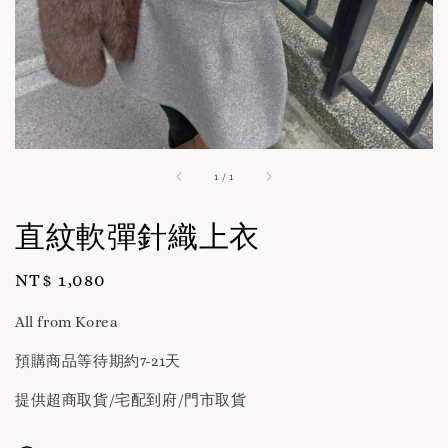
1
/
1
直紋軟彈針織上衣
Regular
NT$ 1,080
price
All from Korea
預購商品等待期約7-21天
提供超商取貨/宅配到府/門市取貨