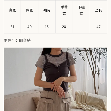
手臂
下擺
肩寬
胸寬
袖長
全長
寬
寬
31
40
15
20
47
兩件可分開穿搭