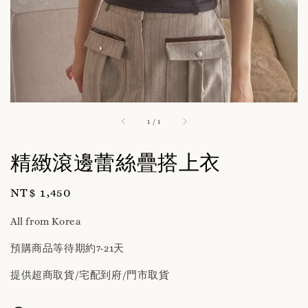
1
/
1
精緻滾邊蕾絲疊搭上衣
Regular
NT$ 1,450
price
All from Korea
預購商品等待期約7-21天
提供超商取貨/宅配到府/門市取貨