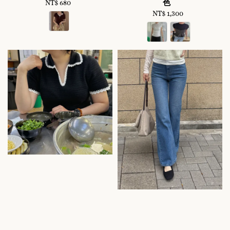
色
NT$ 680
Regular
price
NT$ 1,300
Regular
price