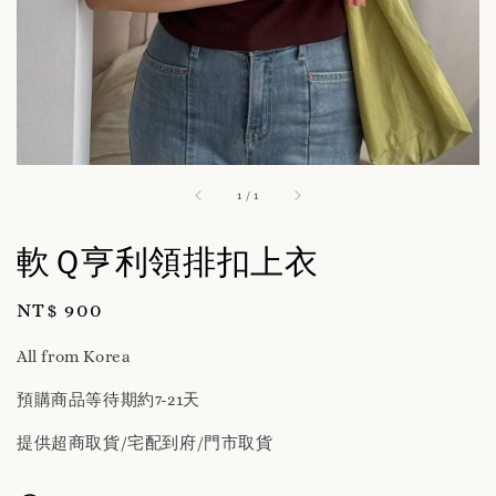
1
/
1
軟Ｑ亨利領排扣上衣
Regular
NT$ 900
price
All from Korea
預購商品等待期約7-21天
提供超商取貨/宅配到府/門市取貨