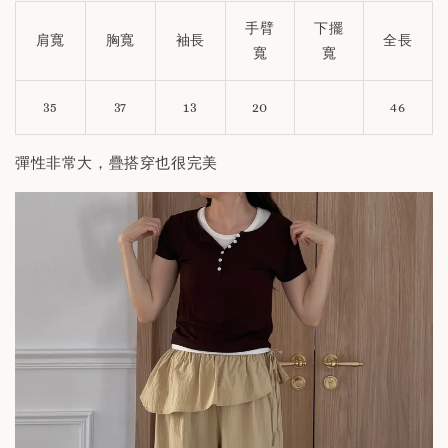
手臂
下擺
肩寬
胸寬
袖長
全長
寬
寬
35
37
13
20
46
彈性非常大，疊搭穿也很完美